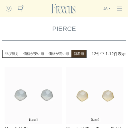
0
JA
PIERCE
12
件中
1
-
12
件表示
並び替え
価格が安い順
価格が高い順
新着順