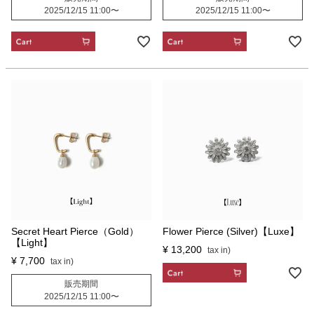
2025/12/15 11:00
〜
2025/12/15 11:00
〜
CART
CART
Secret Heart Pierce（Gold）
Flower Pierce (Silver)【Luxe】
【Light】
¥
13,200
¥
7,700
CART
販売期間
2025/12/15 11:00
〜