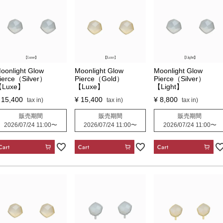
oonlight Glow
Moonlight Glow
Moonlight Glow
ierce（Silver）
Pierce（Gold）
Pierce（Silver）
Luxe】
【Luxe】
【Light】
15,400
¥
15,400
¥
8,800
販売期間
販売期間
販売期間
2026/07/24 11:00
〜
2026/07/24 11:00
〜
2026/07/24 11:00
〜
CART
CART
CART