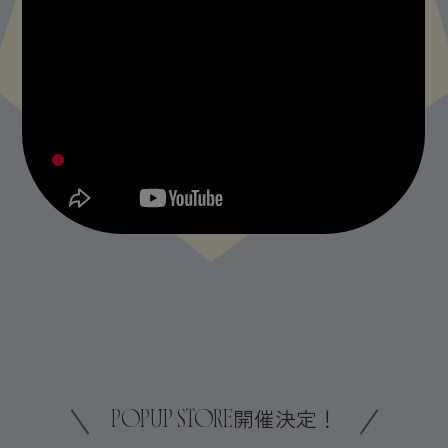
ブランド名「Freecus（フィカス）」は
“自由”を意味する“free”と植物「フィカス」を掛け合わせたもの。
フィカスの花言葉は“永遠の幸福”。
性別や使い方に制限のない
誰もが自由に楽しめるスタイルを提案します。
POPUP STORE開催決定！