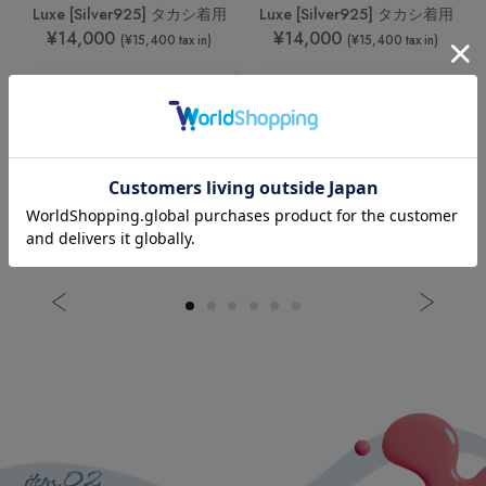
Luxe [Silver925] タカシ着用
Luxe [Silver925] タカシ着用
Luxeにニッケルフリーメッキコーティング採用
¥14,000
¥14,000
(¥15,400 tax in)
(¥15,400 tax in)
Freecusのネイルポリッシュは全て
動物実験を行わないクルエルティーフリーを採用。
FreecusのアクセサリーのうちLuxe [Silver925]ラインには
Cart
Cart
動物にも人にもやさしく
より多くの方にお楽しみいただけるよう
Light [真鍮]
Light [真鍮]
安心して楽しめるエシカルな美しさを目指しています。
ニッケルフリーメッキコーティングを施し
¥8,000
¥8,000
(¥8,800 tax in)
(¥8,800 tax in)
金属アレルギーに配慮しています。
植物由来のインクを採用したエコパッケージ
Cart
Cart
※金属アレルギーの原因、体質には個人差があります。
すべての方にアレルギー反応が出ないことを保証するもので
パッケージには、植物由来のバイオマスインクを採用。
はありませんので
石油資源の消費を抑え、
あらかじめご了承ください。
CO₂排出量の削減や有害物質の発生を抑えるなど、
環境への負荷を減らす選択を大切にしています。
閉じる
閉じる
item.02