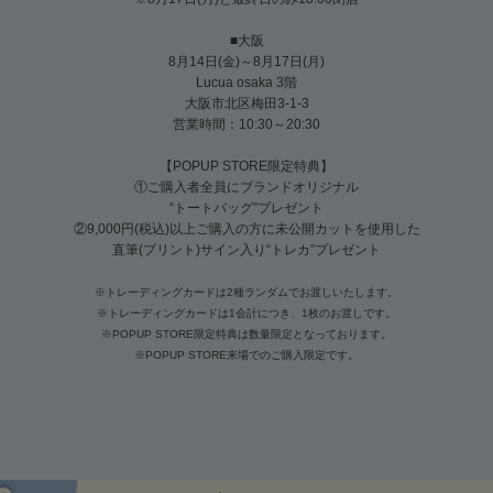
■大阪
8月14日(金)～8月17日(月)
Lucua osaka 3階
大阪市北区梅田3-1-3
営業時間：10:30～20:30
【POPUP STORE限定特典】
①ご購入者全員にブランドオリジナル
“トートバッグ”プレゼント
②9,000円(税込)以上ご購入の方に未公開カットを使用した
直筆(プリント)サイン入り“トレカ”プレゼント
※トレーディングカードは2種ランダムでお渡しいたします。
※トレーディングカードは1会計につき、1枚のお渡しです。
※POPUP STORE限定特典は数量限定となっております。
※POPUP STORE来場でのご購入限定です。
Accessory & Nail Polish
2026 Spring / Summer