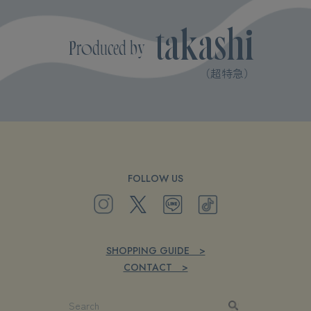
takashi
Produced by
（超特急）
FOLLOW US
SHOPPING GUIDE >
CONTACT >