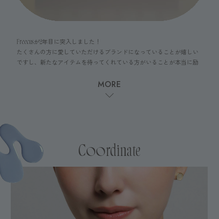
Freecusが2年目に突入しました！
たくさんの方に愛していただけるブランドになっていることが嬉しい
ですし、新たなアイテムを待ってくれている方がいることが本当に励
みになります。いつもありがとうございます。
MORE
stat_minus_1
2年目はもっといろんなチャレンジをしていこうということで今回ライ
ンナップを作りました。
春夏はたくさんの方に身に着けてもらえるような色味やデザインに仕
上げました。日常に馴染むのはもちろん、ネイルポリッシュの仕上が
りにも特徴を持たせています。
また、Freecusを楽しんでくださっている皆さんからの声を反映したい
Coordinate
という想いから、いただいたご意見のネイルカラーをラインナップに
いれてみました！
ネイルもアクセサリーも今までと異なるような煌めきを感じられるよ
うにしました。
ぜひ、チェックしてもらえたら嬉しいです！
takashi