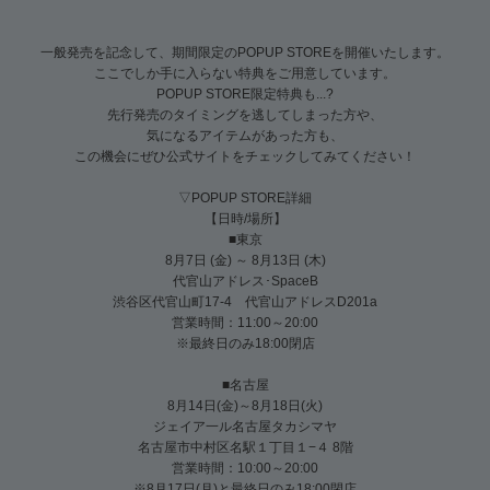
一般発売を記念して、期間限定のPOPUP STOREを開催いたします。
ここでしか手に入らない特典をご用意しています。
POPUP STORE限定特典も...?
先行発売のタイミングを逃してしまった方や、
気になるアイテムがあった方も、
この機会にぜひ公式サイトをチェックしてみてください！
▽POPUP STORE詳細
【日時/場所】
■東京
8月7日 (金) ～ 8月13日 (木)
代官山アドレス･SpaceB
渋谷区代官山町17-4 代官山アドレスD201a
営業時間：11:00～20:00
※最終日のみ18:00閉店
■名古屋
8月14日(金)～8月18日(火)
ジェイア一ル名古屋タカシマヤ
名古屋市中村区名駅１丁目１−４ 8階
営業時間：10:00～20:00
※8月17日(月)と最終日のみ18:00閉店