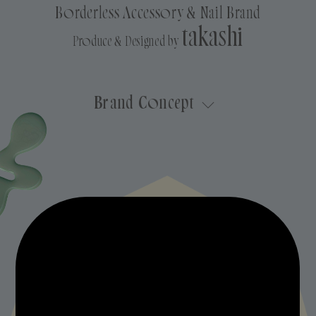
Borderless Accessory & Nail Brand
takashi
Produce & Designed by
expand_more
Brand Concept
誰もが自由に楽しめるスタイルを提案
動物実験を行わないクルエルティフリーや、
金属アレルギーに配慮したニッケルフリーなど、
ジェンダーレスかつボーダーレスに楽しめる
エシカルな取り組みを取り入れたブランドです。
誰もが安心して、より多くの方に幸せを運び、楽しんでもらいた
い
といった彼の愛と想いが詰まった