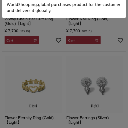
2-Way Chain Ear Cuff Ring
Flower Nail Ring (Gold)
(Gold)【Light】
【Light】
¥
7,700
¥
7,700
CART
CART
Flower Eternity Ring (Gold)
Flower Earrings (Silver)
【Light】
【Light】