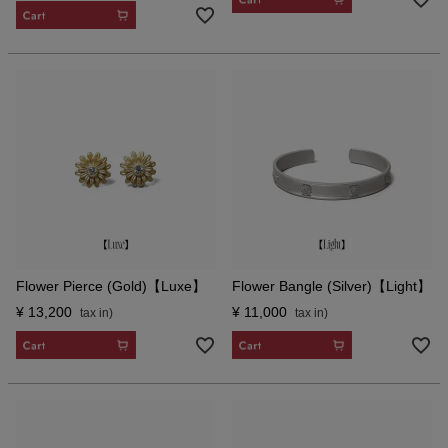
CART
Flower Pierce (Gold)【Luxe】
Flower Bangle (Silver)【Light】
¥
13,200
¥
11,000
CART
CART