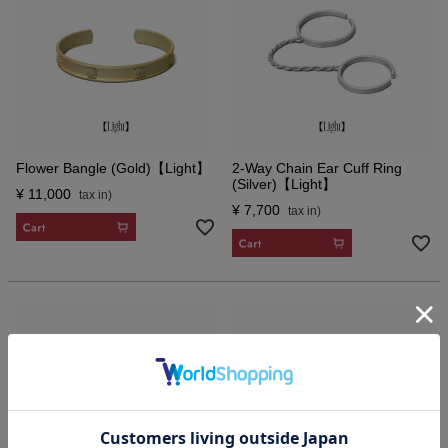
Flower Bangle (Gold)【Light】
2-Way Chain Ear Cuff Ring
(Silver)【Light】
¥
11,000
¥
7,700
CART
CART