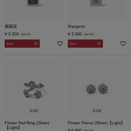
紫陽花
Margaret
¥
3,300
¥
3,300
CART
CART
Flower Nail Ring (Silver)
Flower Pierce (Silver)【Light】
【Light】
¥
6,600