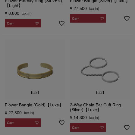
Flower Eternity Ring (SILVER)
Flower Bangle (Silver)【Luxe】
【Light】
¥
27,500
¥
8,800
CART
CART
Flower Bangle (Gold)【Luxe】
2-Way Chain Ear Cuff Ring
(Silver)【Luxe】
¥
27,500
¥
14,300
CART
CART