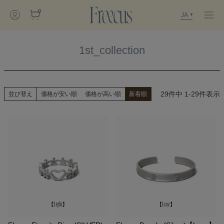
0
JA
1st_collection
29
件中
1
-
29
件表示
並び替え
価格が安い順
価格が高い順
新着順