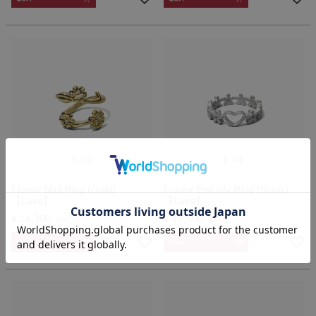
Flower Nail Ring (Gold)
Flower Eternity Ring (Silver)
【Luxe】
【Luxe】
¥
14,300
¥
16,500
CART
CART