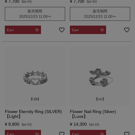
¥
7,700
¥
7,700
販売期間
販売期間
2025/12/15 11:00
〜
2025/12/15 11:00
〜
CART
CART
Flower Eternity Ring (SILVER)
Flower Nail Ring (Silver)
【Light】
【Luxe】
¥
8,800
¥
14,300
CART
CART