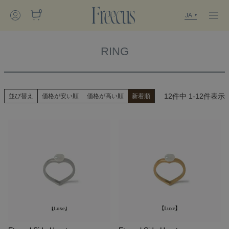
0
JA
RING
12
件中
1
-
12
件表示
並び替え
価格が安い順
価格が高い順
新着順