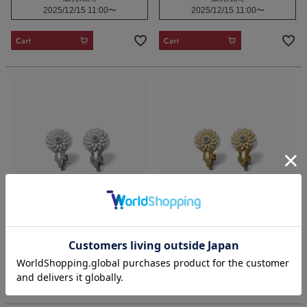
2025/12/15 11:00
〜
2025/12/15 11:00
〜
CART
CART
Flower Earrings (Silver)
Flower Earrings (Gold)
【Luxe】
【Luxe】
¥
13,200
¥
13,200
CART
CART