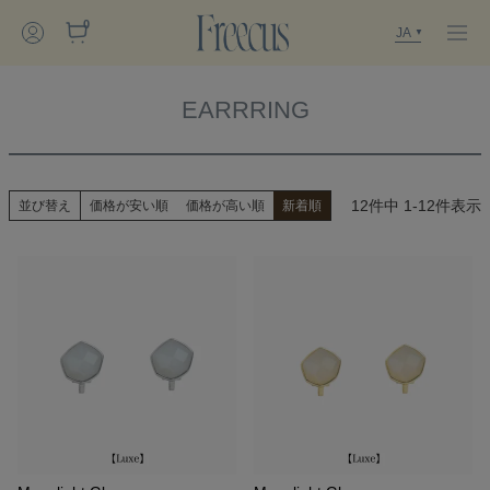
0
JA
EARRRING
12
件中
1
-
12
件表示
並び替え
価格が安い順
価格が高い順
新着順