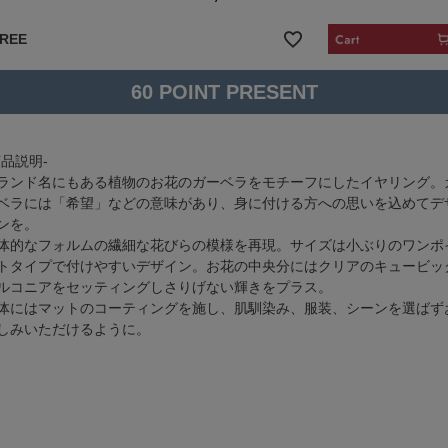
REE
60
商品説明-
ランド名にもある植物のお花のガーベラをモチーフにしたイヤリング。
ベラには「希望」などの意味があり、身に付ける方への思いを込めてデ
ンを。
体的なフォルムの繊細な花びらの模様を再現。サイズは小ぶりのワンポ
トタイプで付けやすいデザイン。お花の中央分にはクリアのキュービッ
ルコニアをセッティングしさりげない輝きをプラス。
体にはマットのコーティングを施し、肌馴染み、服装、シーンを選ばず
しみいただけるように。