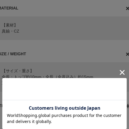
MATERIAL
【素材】
真鍮・CZ
IZE / WEIGHT
【サイズ・重さ】
全長：トップ約10mm・全長（金具込み）約15mm
重さ：約1.2g/片耳
ITEM ATTENTION