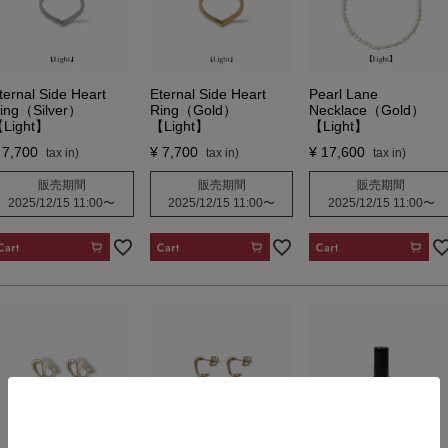
ternal Side Heart
Eternal Side Heart
Pearl Lane
ing（Silver）
Ring（Gold）
Necklace（Gold）
Light】
【Light】
【Light】
7,700
¥
7,700
¥
17,600
販売期間
販売期間
販売期間
2025/12/15 11:00
〜
2025/12/15 11:00
〜
2025/12/15 11:00
〜
CART
CART
CART