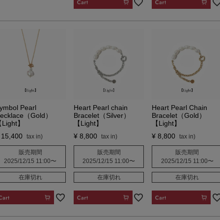
CART
CART
ymbol Pearl
Heart Pearl chain
Heart Pearl Chain
ecklace（Gold）
Bracelet（Silver）
Bracelet（Gold）
Light】
【Light】
【Light】
15,400
¥
8,800
¥
8,800
販売期間
販売期間
販売期間
2025/12/15 11:00
〜
2025/12/15 11:00
〜
2025/12/15 11:00
〜
在庫切れ
在庫切れ
在庫切れ
CART
CART
CART