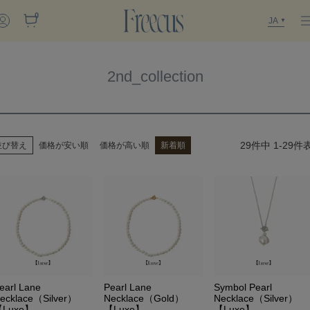
0
JA
2nd_collection
29
件中
1
-
29
件
並び替え
価格が安い順
価格が高い順
新着順
earl Lane
Pearl Lane
Symbol Pearl
ecklace（Silver）
Necklace（Gold）
Necklace（Silver）
Luxe】
【Luxe】
【Luxe】