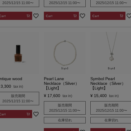
2025/12/15 11:00
〜
2025/12/15 11:00
〜
2025/12/15 11:00
〜
CART
CART
CART
ntique wood
Pearl Lane
Symbol Pearl
Necklace（Silver）
Necklace（Silver）
3,300
【Light】
【Light】
¥
17,600
¥
15,400
販売期間
2025/12/15 11:00
〜
販売期間
販売期間
2025/12/15 11:00
〜
2025/12/15 11:00
〜
CART
在庫切れ
在庫切れ