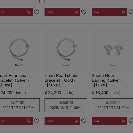
CART
CART
CART
eart Pearl chain
Heart Pearl chain
Secret Heart
racelet（Silver）
Bracelet（Gold）
Earring（Silver）
Luxe】
【Luxe】
【Luxe】
24,200
¥
24,200
¥
15,400
販売期間
販売期間
販売期間
2025/12/15 11:00
〜
2025/12/15 11:00
〜
2025/12/15 11:00
〜
CART
CART
CART