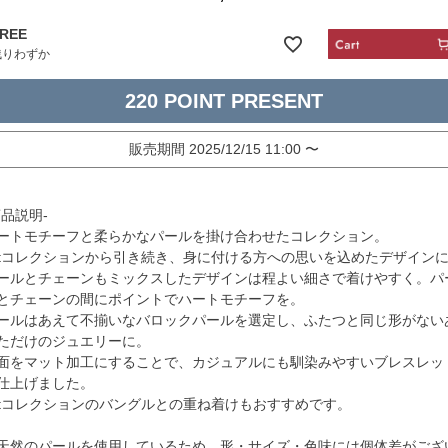
REE
残りわずか
220
販売期間
2025/12/15 11:00
〜
商品説明-
ートモチーフと柔らかなパールを掛け合わせたコレクション。
stコレクションから引き続き、身に付ける方への思いを込めたデザイン
ールとチェーンもミックスしたデザインは程よい細さで着けやすく。パ
とチェーンの間にポイントでハートモチーフを。
ールはあえて不揃いなバロックパールを選定し、ふたつと同じ形がない
ただけのジュエリーに。
面をマット加工にすることで、カジュアルにも馴染みやすいブレスレッ
仕上げました。
stコレクションのバングルとの重ね着けもおすすめです。
天然のパールを使用しているため、形・サイズ・色味には個体差がござ