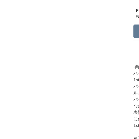
F
-
ハ
1
パ
ル
パ
な
表
に
1
※