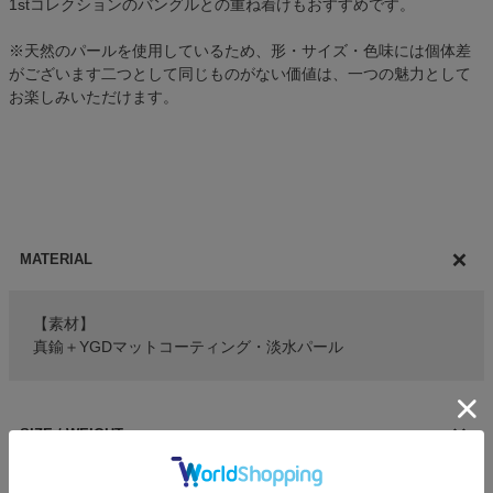
1stコレクションのバングルとの重ね着けもおすすめです。
※天然のパールを使用しているため、形・サイズ・色味には個体差
がございます二つとして同じものがない価値は、一つの魅力として
お楽しみいただけます。
MATERIAL
【素材】
真鍮＋YGDマットコーティング・淡水パール
SIZE / WEIGHT