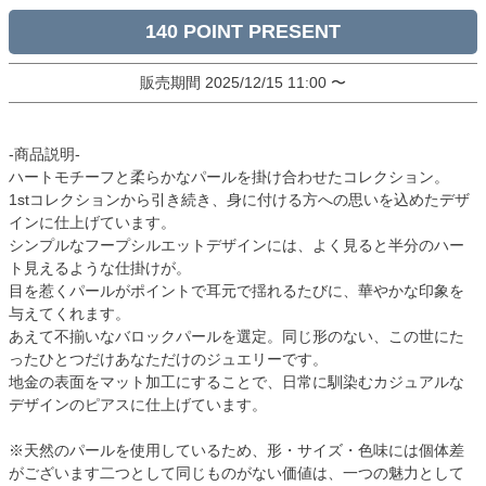
140
販売期間
2025/12/15 11:00
〜
-商品説明-
ハートモチーフと柔らかなパールを掛け合わせたコレクション。
1stコレクションから引き続き、身に付ける方への思いを込めたデザ
インに仕上げています。
シンプルなフープシルエットデザインには、よく見ると半分のハー
ト見えるような仕掛けが。
目を惹くパールがポイントで耳元で揺れるたびに、華やかな印象を
与えてくれます。
あえて不揃いなバロックパールを選定。同じ形のない、この世にた
ったひとつだけあなただけのジュエリーです。
地金の表面をマット加工にすることで、日常に馴染むカジュアルな
デザインのピアスに仕上げています。
※天然のパールを使用しているため、形・サイズ・色味には個体差
がございます二つとして同じものがない価値は、一つの魅力として