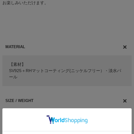
お楽しみいただけます。
MATERIAL
【素材】
SV925＋RHマットコーティング(ニッケルフリー）・淡水パ
ール
SIZE / WEIGHT
【サイズ・重さ】
全長：約2～22㎜
重さ：約1.3g（片耳）