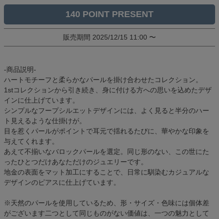
140
販売期間
2025/12/15 11:00
〜
-商品説明-
ハートモチーフと柔らかなパールを掛け合わせたコレクション。
1stコレクションから引き続き、身に付ける方への思いを込めたデザ
インに仕上げています。
シンプルなフープシルエットデザインには、よく見ると半分のハー
ト見えるような仕掛けが。
目を惹くパールがポイントで耳元で揺れるたびに、華やかな印象を
与えてくれます。
あえて不揃いなバロックパールを選定。同じ形のない、この世にた
ったひとつだけあなただけのジュエリーです。
地金の表面をマット加工にすることで、日常に馴染むカジュアルな
デザインのピアスに仕上げています。
※天然のパールを使用しているため、形・サイズ・色味には個体差
がございます二つとして同じものがない価値は、一つの魅力として