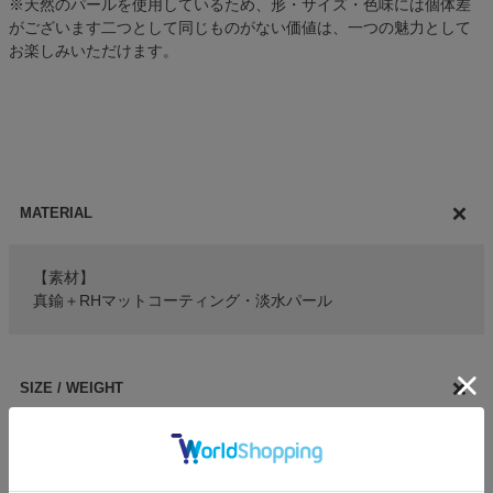
※天然のパールを使用しているため、形・サイズ・色味には個体差
がございます二つとして同じものがない価値は、一つの魅力として
お楽しみいただけます。
MATERIAL
【素材】
真鍮＋RHマットコーティング・淡水パール
SIZE / WEIGHT
【サイズ・重さ】
全長：約2～22㎜