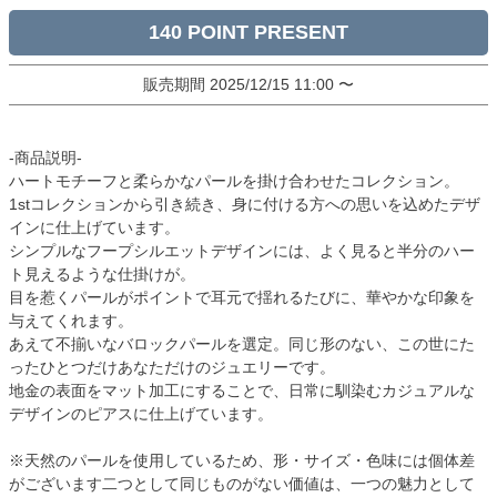
140
販売期間
2025/12/15 11:00
〜
-商品説明-
ハートモチーフと柔らかなパールを掛け合わせたコレクション。
1stコレクションから引き続き、身に付ける方への思いを込めたデザ
インに仕上げています。
シンプルなフープシルエットデザインには、よく見ると半分のハー
ト見えるような仕掛けが。
目を惹くパールがポイントで耳元で揺れるたびに、華やかな印象を
与えてくれます。
あえて不揃いなバロックパールを選定。同じ形のない、この世にた
ったひとつだけあなただけのジュエリーです。
地金の表面をマット加工にすることで、日常に馴染むカジュアルな
デザインのピアスに仕上げています。
※天然のパールを使用しているため、形・サイズ・色味には個体差
がございます二つとして同じものがない価値は、一つの魅力として