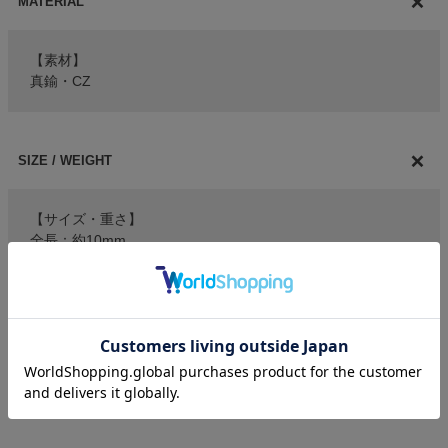
MATERIAL
【素材】
真鍮・CZ
SIZE / WEIGHT
【サイズ・重さ】
全長：約10mm
重さ：約0.6g/片耳
ITEM ATTENTION