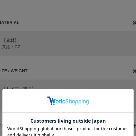
MATERIAL
【素材】
真鍮・CZ
IZE / WEIGHT
【サイズ・重さ】
全長：約10mm
重さ：約0.6g/片耳
ITEM ATTENTION