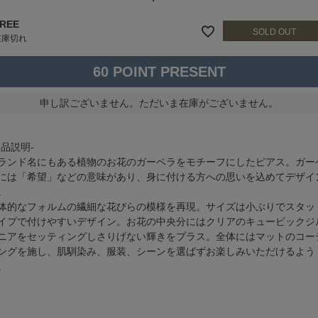
REE
在庫切れ
60
申し訳ございません。ただいま在庫がございません。
商品説明-
ランド名にもある植物のお花のガーベラをモチーフにしたピアス。ガー
には「希望」などの意味があり、身に付ける方への思いを込めてデザイ
。
体的なフォルムの繊細な花びらの模様を再現。サイズは小ぶりでスタッ
イプで付けやすいデザイン。お花の中央分にはクリアのキュービックジ
ニアをセッティングしさりげない輝きをプラス。全体にはマットのコー
ングを施し、肌馴染み、服装、シーンを選ばずお楽しみいただけるよう
。