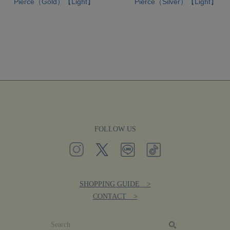
Pierce（Gold）【Light】
Pierce（Silver）【Light】
FOLLOW US
SHOPPING GUIDE >
CONTACT >