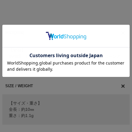
MATERIAL
【素材】
SV925（YGDコーティング（ニッケルフリー））・ムーンス
トーン
SIZE / WEIGHT
【サイズ・重さ】
全長：約10㎜
重さ：約1.1g