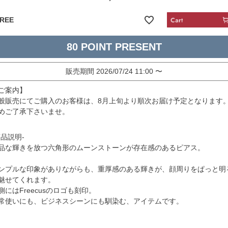
REE
80
販売期間
2026/07/24 11:00
〜
ご案内】
般販売にてご購入のお客様は、8月上旬より順次お届け予定となります
めご了承下さいませ。
商品説明-
品な輝きを放つ六角形のムーンストーンが存在感のあるピアス。
ンプルな印象がありながらも、重厚感のある輝きが、顔周りをぱっと明
魅せてくれます。
側にはFreecusのロゴも刻印。
常使いにも、ビジネスシーンにも馴染む、アイテムです。