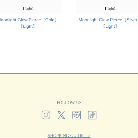
oonlight Glow Pierce（Gold）
Moonlight Glow Pierce（Silve
【Light】
【Light】
FOLLOW US
SHOPPING GUIDE >