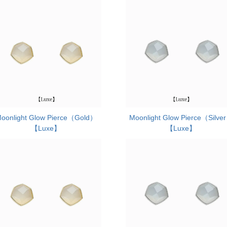
oonlight Glow Pierce（Gold）
Moonlight Glow Pierce（Silve
【Luxe】
【Luxe】