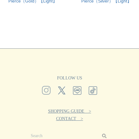
Pierce（Gold）【Light】
Pierce（Silver）【Light】
FOLLOW US
SHOPPING GUIDE >
CONTACT >