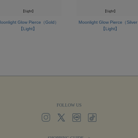
oonlight Glow Pierce（Gold）
Moonlight Glow Pierce（Silve
【Light】
【Light】
FOLLOW US