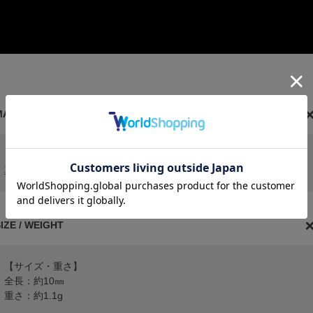
MATERIAL
【素材】
真鍮（YGDコーティング（ニッケルフリー））・ムーンストーン
IZE / WEIGHT
【サイズ・重さ】
全長：約10㎜
重さ：約1.1g