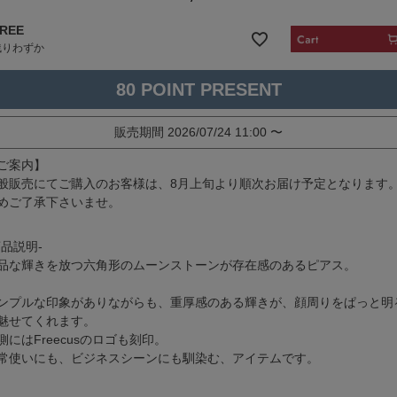
REE
残りわずか
80
販売期間
2026/07/24 11:00
〜
ご案内】
般販売にてご購入のお客様は、8月上旬より順次お届け予定となります
めご了承下さいませ。
商品説明-
品な輝きを放つ六角形のムーンストーンが存在感のあるピアス。
ンプルな印象がありながらも、重厚感のある輝きが、顔周りをぱっと明
魅せてくれます。
側にはFreecusのロゴも刻印。
常使いにも、ビジネスシーンにも馴染む、アイテムです。