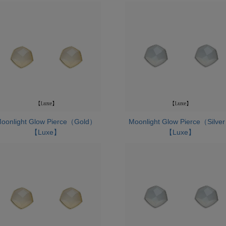
oonlight Glow Pierce（Gold）
Moonlight Glow Pierce（Silve
【Luxe】
【Luxe】