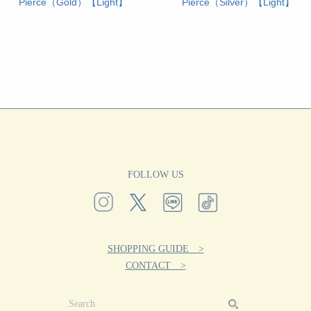
Pierce（Gold）【Light】
Pierce（Silver）【Light】
FOLLOW US
SHOPPING GUIDE >
CONTACT >