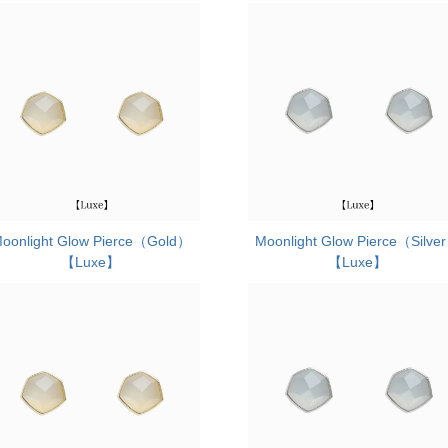
oonlight Glow Pierce（Gold）
Moonlight Glow Pierce（Silve
【Luxe】
【Luxe】