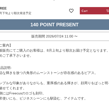
REE
9月下旬より順次発送予定
140
販売期間
2026/07/24 11:00
〜
ご案内】
般販売にてご購入のお客様は、8月上旬より順次お届け予定となります
めご了承下さいませ。
商品説明-
品な輝きを放つ六角形のムーンストーンが存在感のあるピアス。
ンプルな印象がありながらも、重厚感のある輝きが、顔周りをぱっと明
魅せてくれます。
側にはFreecusのロゴも刻印。
常使いにも、ビジネスシーンにも馴染む、アイテムです。