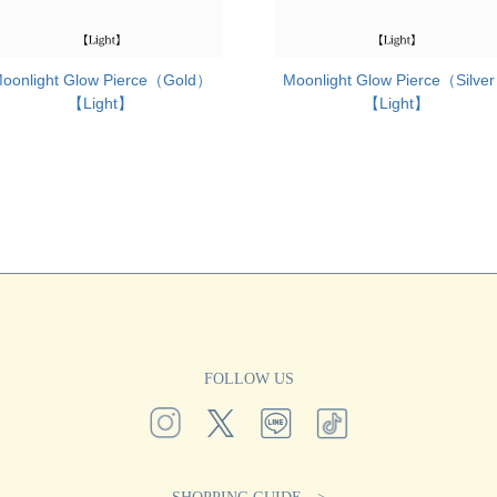
oonlight Glow Pierce（Gold）
Moonlight Glow Pierce（Silve
【Light】
【Light】
FOLLOW US