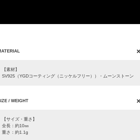
MATERIAL
【素材】
SV925（YGDコーティング（ニッケルフリー））・ムーンストーン
IZE / WEIGHT
【サイズ・重さ】
全長：約10㎜
重さ：約1.1g