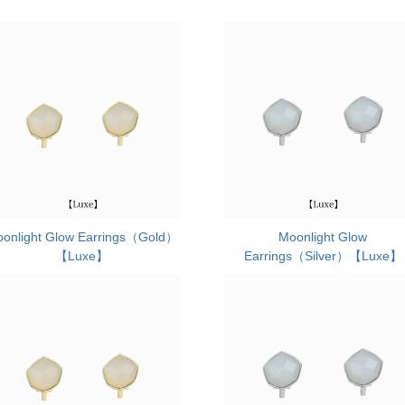
onlight Glow Earrings（Gold）
Moonlight Glow
【Luxe】
Earrings（Silver）【Luxe】