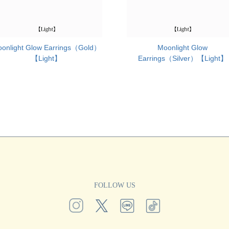
onlight Glow Earrings（Gold）
Moonlight Glow
【Light】
Earrings（Silver）【Light】
FOLLOW US