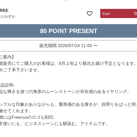
REE
残りわずか
80
販売期間
2026/07/24 11:00
〜
ご案内】
般販売にてご購入のお客様は、8月上旬より順次お届け予定となります
めご了承下さいませ。
商品説明-
品な輝きを放つ六角形のムーンストーンが存在感のあるイヤリング。
ンプルな印象がありながらも、重厚感のある輝きが、顔周りをぱっと明
魅せてくれます。
側にはFreecusのロゴも刻印。
常使いにも、ビジネスシーンにも馴染む、アイテムです。