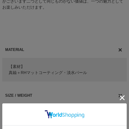
がございます二つとして同じものがない価値は、一つの魅力として
お楽しみいただけます。
MATERIAL
【素材】
真鍮＋RHマットコーティング・淡水パール
SIZE / WEIGHT
【サイズ・重さ】
全長：約51～52㎝
重さ：約40g