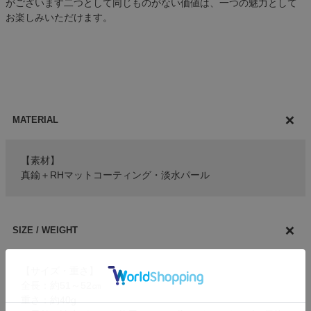
がございます二つとして同じものがない価値は、一つの魅力として
お楽しみいただけます。
MATERIAL
【素材】
真鍮＋RHマットコーティング・淡水パール
SIZE / WEIGHT
【サイズ・重さ】
全長：約51～52㎝
重さ：約40g