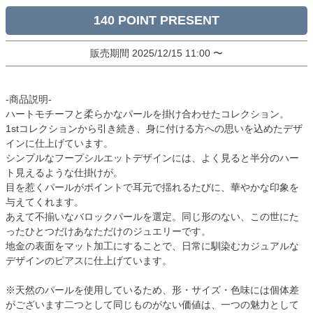
140
販売期間
2025/12/15 11:00
〜
-商品説明-
ハートモチーフと柔らかなパールを掛け合わせたコレクション。
1stコレクションから引き続き、身に付ける方への思いを込めたデザ
インに仕上げています。
シンプルなフープシルエットデザインには、よく見ると半分のハー
ト見えるような仕掛けが。
目を惹くパールがポイントで耳元で揺れるたびに、華やかな印象を
与えてくれます。
あえて不揃いなバロックパールを選定。同じ形のない、この世にた
ったひとつだけあなただけのジュエリーです。
地金の表面をマット加工にすることで、日常に馴染むカジュアルな
デザインのピアスに仕上げています。
※天然のパールを使用しているため、形・サイズ・色味には個体差
がございます二つとして同じものがない価値は、一つの魅力として