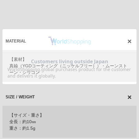
MATERIAL
【素材】
真鍮（YGDコーティング（ニッケルフリー））・ムーンスト
ーン・シリコン
SIZE / WEIGHT
【サイズ・重さ】
全長：約10㎜
重さ：約1.5g