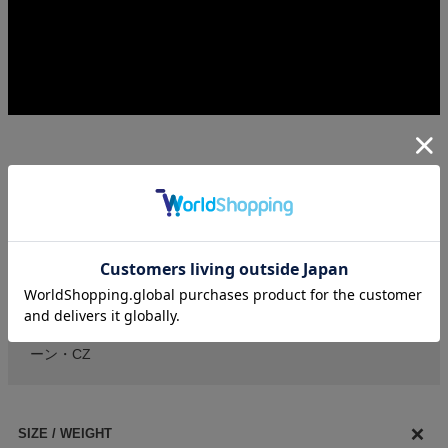
MATERIAL
【素材】
真鍮（YGDコーティング（ニッケルフリー））・ムーンスト
ーン・CZ
SIZE / WEIGHT