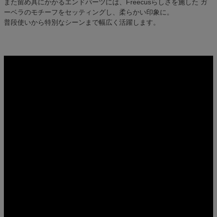
また留め具にかかるエンドパーツには、Freecusらしさを施した ガ
ーベラのモチーフをセッティングし、柔らかい印象に。
普段使いから特別なシーンまで幅広く活躍します。