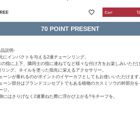
REE
70
商品説明-
元にインパクトを与える2連チェーンリング。
本の指に上下、隣同士の指に連ねてなど様々な付け方をお楽しみいただ
連リング。ネイルを塗った指先に栄えるアクセサリー。
ェーンが垂れるのがポイントのイヤーカフとしてもお使いいただけます
ェーン部分はブランドコンセプトでもある植物のカスミソウの幹部分を
ージ。
側にはさりげなく2連重ねた際に浮かび上がる?モチーフを。