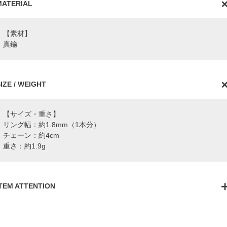
MATERIAL
【素材】
真鍮
IZE / WEIGHT
【サイズ・重さ】
リング幅：約1.8mm（1本分）
チェーン：約4cm
重さ：約1.9g
ITEM ATTENTION