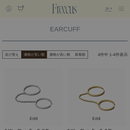
0
JA
EARCUFF
4
件中
1
-
4
件表示
並び替え
価格が安い順
価格が高い順
新着順