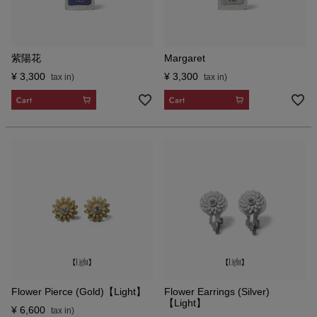
紫陽花
Margaret
¥
3,300
¥
3,300
CART
CART
Flower Pierce (Gold)【Light】
Flower Earrings (Silver)
【Light】
¥
6,600