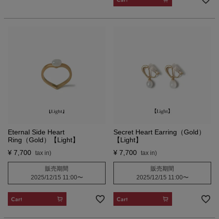
Eternal Side Heart
Secret Heart Earring（Gold）
Ring（Gold）【Light】
【Light】
¥
7,700
¥
7,700
販売期間
販売期間
2025/12/15 11:00
〜
2025/12/15 11:00
〜
CART
CART