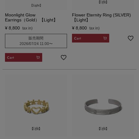
Moonlight Glow
Flower Eternity Ring (SILVER)
Earrings（Gold）【Light】
【Light】
¥
8,800
¥
8,800
CART
販売期間
2026/07/24 11:00
〜
CART