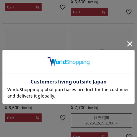
¥
6,600
CART
CART
Flower Earrings (Gold)
Eternal Side Heart
【Light】
Ring（Silver）【Light】
¥
6,600
¥
7,700
CART
販売期間
2025/12/15 11:00
〜
CART