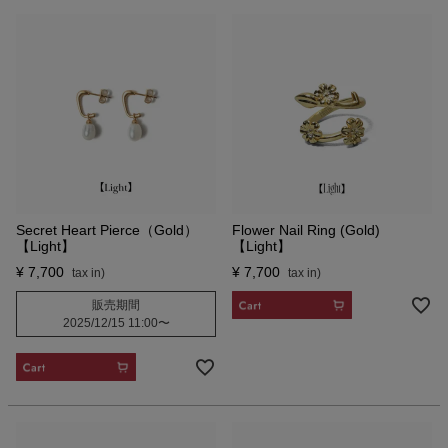
Secret Heart Pierce（Gold）
Flower Nail Ring (Gold)
【Light】
【Light】
¥
7,700
¥
7,700
CART
販売期間
2025/12/15 11:00
〜
CART