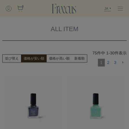
0
JA
ALL ITEM
75
件中
1
-
30
件表示
並び替え
価格が安い順
価格が高い順
新着順
1
2
3