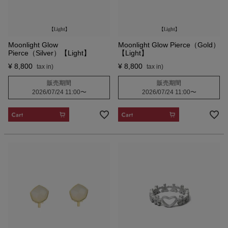
Moonlight Glow
Moonlight Glow Pierce（Gold）
Pierce（Silver）【Light】
【Light】
¥
8,800
¥
8,800
販売期間
販売期間
2026/07/24 11:00
〜
2026/07/24 11:00
〜
CART
CART